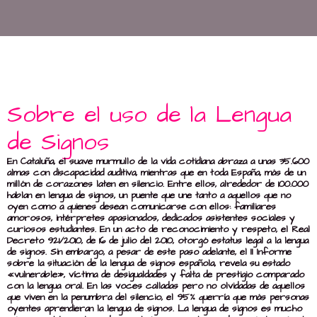
Sobre el uso de la Lengua
de Signos
En Cataluña, el suave murmullo de la vida cotidiana abraza a unas 35.600
almas con discapacidad auditiva, mientras que en toda España, más de un
millón de corazones laten en silencio. Entre ellos, alrededor de 100.000
hablan en lengua de signos, un puente que une tanto a aquellos que no
oyen como a quienes desean comunicarse con ellos: familiares
amorosos, intérpretes apasionados, dedicados asistentes sociales y
curiosos estudiantes. En un acto de reconocimiento y respeto, el Real
Decreto 921/2010, de 16 de julio del 2010, otorgó estatus legal a la lengua
de signos. Sin embargo, a pesar de este paso adelante, el II Informe
sobre la situación de la lengua de signos española, revela su estado
«vulnerable», víctima de desigualdades y falta de prestigio comparado
con la lengua oral. En las voces calladas pero no olvidadas de aquellos
que viven en la penumbra del silencio, el 95% querría que más personas
oyentes aprendieran la lengua de signos. La lengua de signos es mucho