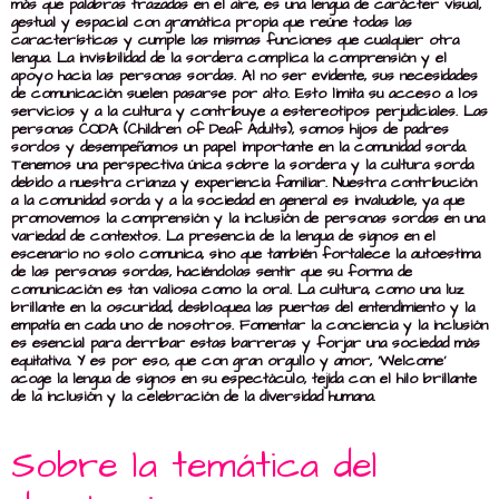
más que palabras trazadas en el aire, es una lengua de carácter visual,
gestual y espacial con gramática propia que reúne todas las
características y cumple las mismas funciones que cualquier otra
lengua. La invisibilidad de la sordera complica la comprensión y el
apoyo hacia las personas sordas. Al no ser evidente, sus necesidades
de comunicación suelen pasarse por alto. Esto limita su acceso a los
servicios y a la cultura y contribuye a estereotipos perjudiciales. Las
personas CODA (Children of Deaf Adults), somos hijos de padres
sordos y desempeñamos un papel importante en la comunidad sorda.
Tenemos una perspectiva única sobre la sordera y la cultura sorda
debido a nuestra crianza y experiencia familiar. Nuestra contribución
a la comunidad sorda y a la sociedad en general es invaluable, ya que
promovemos la comprensión y la inclusión de personas sordas en una
variedad de contextos. La presencia de la lengua de signos en el
escenario no solo comunica, sino que también fortalece la autoestima
de las personas sordas, haciéndolas sentir que su forma de
comunicación es tan valiosa como la oral. La cultura, como una luz
brillante en la oscuridad, desbloquea las puertas del entendimiento y la
empatía en cada uno de nosotros. Fomentar la conciencia y la inclusión
es esencial para derribar estas barreras y forjar una sociedad más
equitativa. Y es por eso, que con gran orgullo y amor, ‘Welcome’
acoge la lengua de signos en su espectáculo, tejida con el hilo brillante
de la inclusión y la celebración de la diversidad humana.
Sobre la temática del