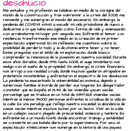
desahucio
Mis estudios y mi profesión se hallaban en medio de la vorágine del
mundo de la construcción y tras sobrevivir a la crisis del 2008, me
reinventé y me sumergí en el mundo del escenario. Sin embargo, la
pandemia del COVID-19 volvió a sacudir mi vida privándome de nuevo a
dedicarme a lo que había escogido como forma de vida y amenazando
con arrebatarme mi hogar por segunda vez. Enfrenté el temor con
resiliencia, transformando ese miedo en la creación de mi primer
espectáculo unipersonal. En mi reflexión, me cuestiono sobre la
posibilidad de perderlo todo y la dicotomía entre tener y no tener.
Estas preguntas son el latido de mi exploración, donde busco
comprender la relevancia de la posesión en nuestra sociedad. Durante
esos años dorados, desde 1992 hasta 2008, el auge inmobiliario nos
sedujo con el sueño de la propiedad. Sin embargo, la crisis financiera
nos arrojó a una realidad cruda, donde muchos quedaron atrapados en
préstamos insostenibles y enfrentaron el espectro de los desahucios.
La pandemia ha exacerbado la vulnerabilidad económica, dejando a
numerosas familias al borde de perder sus hogares. Es desgarrador
constatar que en España, el 14,41% de las viviendas yacen vacías,
porcentaje que se traduce en un total de 3.837.328 viviendas vacías.
mientras al menos 33.000 personas enfrentan la crudeza de la vida en
la calle. Es una paradoja que refleja nuestra sociedad: la abundancia de
casas vacías mientras muchos luchan por un techo. Vivir en la calle
es un callejón oscuro plagado de precariedad, violencia y hambre. Es
enfrentarse a un mundo hostil, donde encontrar trabajo y estabilidad
se convierte en una batalla diaria por la supervivencia. Por eso, el
espectáculo «Welcome» nos sumerge en la historia de una payasa