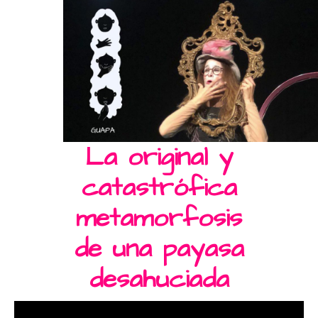
La original y
catastrófica
metamorfosis
de una payasa
desahuciada